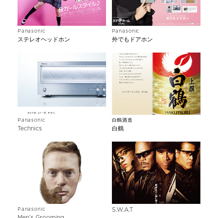
Panasonic
Panasonic
ステレオヘッドホン
外でもドアホン
Panasonic
白鶴酒造
Technics
白鶴
Panasonic
S.W.A.T
Men’s Grooming