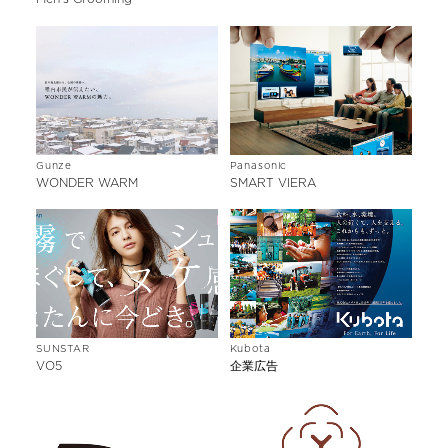
Gunze
Panasonic
WONDER WARM
SMART VIERA
SUNSTAR
Kubota
VO5
企業広告