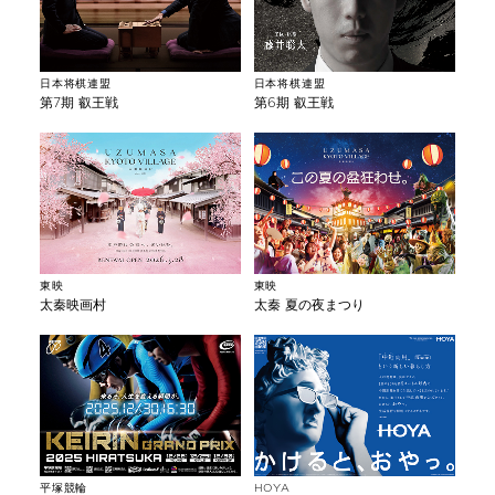
日本将棋連盟
日本将棋連盟
第7期 叡王戦
第6期 叡王戦
東映
東映
太秦映画村
太秦 夏の夜まつり
平塚競輪
HOYA