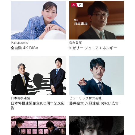
Panasonic
森永製菓
全自動 4K DIGA
inゼリー ジュニアエネルギー
日本将棋連盟
ヒューリック株式会社
日本将棋連盟創立100周年記念広
藤井聡太 八冠達成 お祝い広告
告