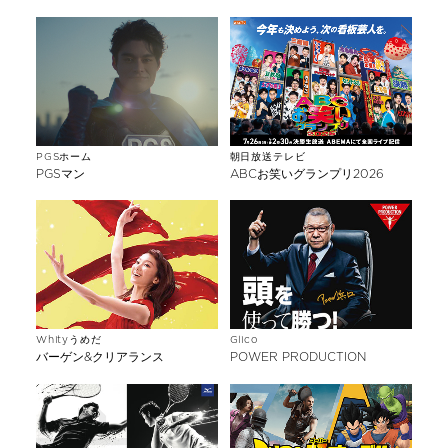
PGSホーム
朝日放送テレビ
PGSマン
ABCお笑いグランプリ2026
Whityうめだ
Glico
バーゲン&クリアランス
POWER PRODUCTION