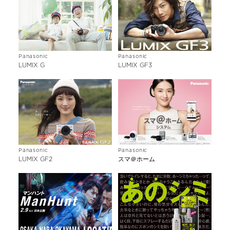
Panasonic
Panasonic
LUMIX G
LUMIX GF3
Panasonic
Panasonic
LUMIX GF2
スマ＠ホーム