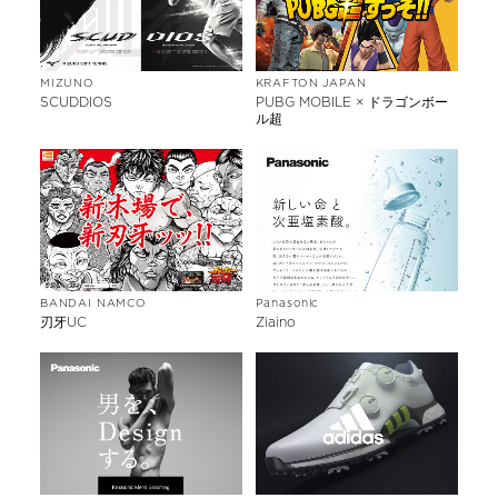
MIZUNO
KRAFTON JAPAN
SCUDDIOS
PUBG MOBILE × ドラゴンボー
ル超
BANDAI NAMCO
Panasonic
刃牙UC
Ziaino