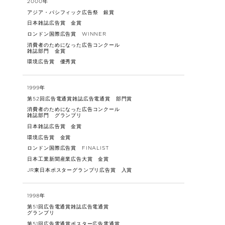
2000年
アジア・パシフィック広告祭 銀賞
日本雑誌広告賞 金賞
ロンドン国際広告賞 WINNER
消費者のためになった広告コンクール
雑誌部門 金賞
環境広告賞 優秀賞
1999年
第52回広告電通賞雑誌広告電通賞 部門賞
消費者のためになった広告コンクール
雑誌部門 グランプリ
日本雑誌広告賞 金賞
環境広告賞 金賞
ロンドン国際広告賞 FINALIST
日本工業新聞産業広告大賞 金賞
JR東日本ポスターグランプリ広告賞 入賞
1998年
第51回広告電通賞雑誌広告電通賞
グランプリ
第51回広告電通賞ポスター広告電通賞