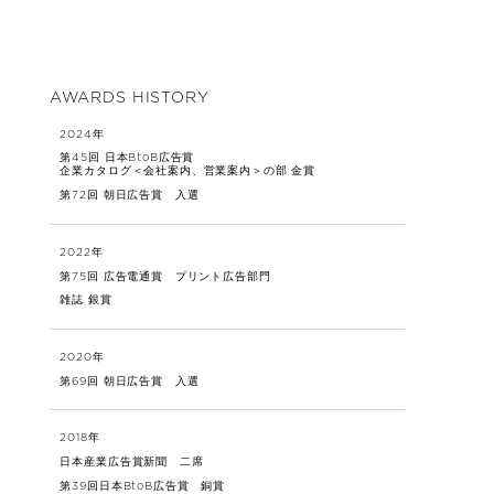
AWARDS HISTORY
2024年
第45回 日本BtoB広告賞
企業カタログ＜会社案内、営業案内＞の部 金賞
第72回 朝日広告賞 入選
2022年
第75回 広告電通賞 プリント広告部門
雑誌 銀賞
2020年
第69回 朝日広告賞 入選
2018年
日本産業広告賞新聞 二席
第39回日本BtoB広告賞 銅賞