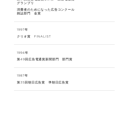
グランプリ
消費者のためになった広告コンクール
雑誌部門 金賞
1997年
クリオ賞 FINALIST
1994年
第49回広告電通賞新聞部門 部門賞
1987年
第35回朝日広告賞 準朝日広告賞