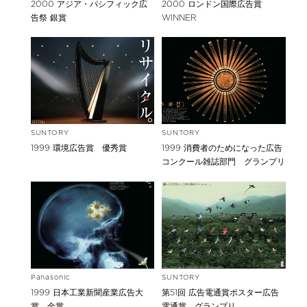
2000 アジア・パシフィック広
2000 ロンドン国際広告賞
告祭 銀賞
WINNER
SUNTORY
SUNTORY
1999 環境広告賞 優秀賞
1999 消費者のためになった広告
コンクール雑誌部門 グランプリ
Panasonic
SUNTORY
1999 日本工業新聞産業広告大
第51回 広告電通賞ポスター広告
賞 金賞
電通賞 グランプリ