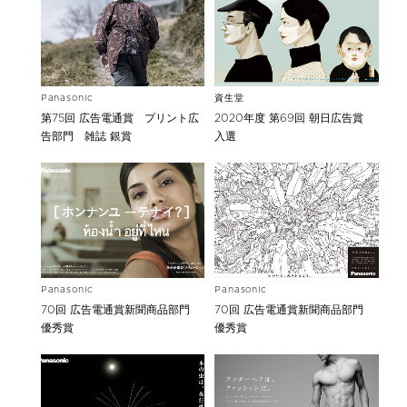
Panasonic
資生堂
第75回 広告電通賞 プリント広
2020年度 第69回 朝日広告賞
告部門 雑誌 銀賞
入選
Panasonic
Panasonic
70回 広告電通賞新聞商品部門
70回 広告電通賞新聞商品部門
優秀賞
優秀賞