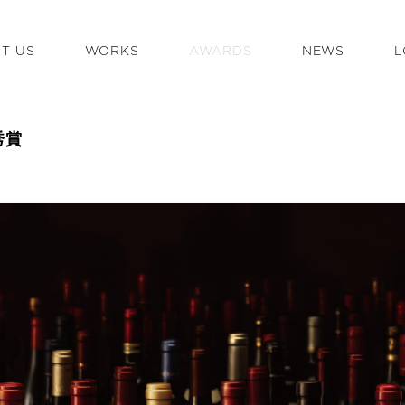
T US
WORKS
AWARDS
NEWS
L
秀賞