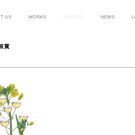
T US
WORKS
AWARDS
NEWS
L
銀賞