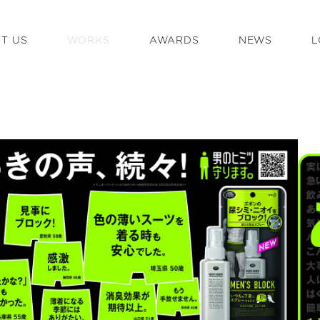
T US
WORKS
AWARDS
NEWS
L